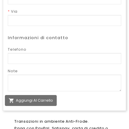
*
Via
Informazioni di contatto
Telefono
Note

Aggiungi Al Carrello
Transazioni in ambiente Anti-Frode.
Paga con PayPal, Satispay, carta di credito o