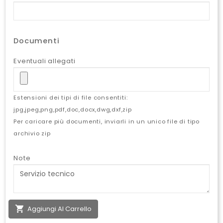
Documenti
Eventuali allegati
Estensioni dei tipi di file consentiti:
jpg,jpeg,png,pdf,doc,docx,dwg,dxf,zip
Per caricare più documenti, inviarli in un unico file di tipo
archivio zip
Note

Aggiungi Al Carrello