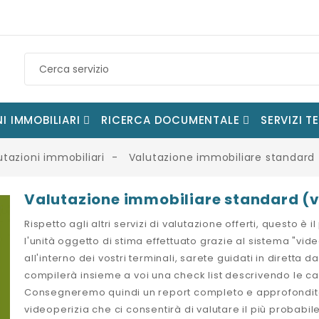
I IMMOBILIARI
RICERCA DOCUMENTALE
SERVIZI T
utazioni immobiliari
Valutazione immobiliare standard 
Valutazione immobiliare standard (v
Rispetto agli altri servizi di valutazione offerti, questo 
l'unità oggetto di stima effettuato grazie al sistema "vid
all'interno dei vostri terminali, sarete guidati in diretta 
compilerà insieme a voi una check list descrivendo le cara
Consegneremo quindi un report completo e approfondito 
videoperizia che ci consentirà di valutare il più probabil