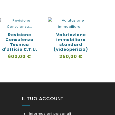
Revisione
Valutazione
Va
Consulenza
immobiliare
immob
Tecnica
standard
38 T
d'Ufficio C.T.U.
(videoperizia)
Banca
Prezzo
Prezzo
600,00 €
250,00 €
fina
P
6
IL TUO ACCOUNT
Informazioni personali