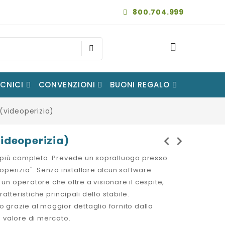
800.704.999
ECNICI
CONVENZIONI
BUONI REGALO
(videoperizia)
chevron_left
chevron_right
ideoperizia)
è il più completo. Prevede un sopralluogo presso
eoperizia". Senza installare alcun software
da un operatore che oltre a visionare il cespite,
tteristiche principali dello stabile.
grazie al maggior dettaglio fornito dalla
e valore di mercato.