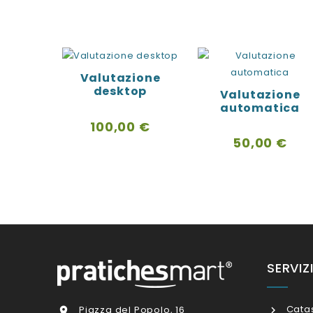
Valutazione
desktop
Valutazione
automatica
Prezzo
100,00 €
Prezzo
50,00 €
SERVIZ
Cata
Piazza del Popolo, 16
